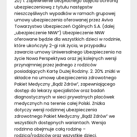
20) 1. Zapewnienie bezpłatnego objęcia ochroną
ubezpieczeniową z tytułu następstw
nieszczęśliwych wypadków w ramach grupowej
umowy ubezpieczenia oferowanej przez Aviva
Towarzystwo Ubezpieczeń Ogólnych S.A. (dalej
„ubezpieczenie NNW”) Ubezpieczenie NNW
oferowane będzie dla wszystkich dzieci w rodzinie,
które ukończyły 2-gi rok życia, w przypadku
zawarcia umowy Uniwersalnego Ubezpieczenia na
życie Nowa Perspektywa oraz jej kolejnych wersji
przynajmniej przez jednego z rodziców
posiadających Kartę Dużej Rodziny. 2. 20% zniżki w
składce na umowę ubezpieczenia zdrowotnego
Pakiet Medyczny „Bądź Zdrów”, zapewniającego
dostęp do lekarzy specjalistów oraz badań
diagnostycznych w sieci prywatnych placówek
medycznych na terenie całej Polski. Zniżka
dotyczy wersji rodzinnej ubezpieczenia
zdrowotnego Pakiet Medyczny „Bądź Zdrów” we
wszystkich dostępnych wariantach. Wersja
rodzinna obejmuje całą rodzinę –
rodzica/rodziców oraz wszystkie dzieci.