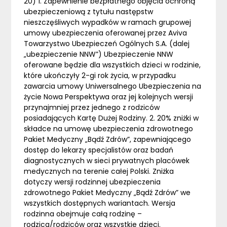
20) 1. Zapewnienie bezpłatnego objęcia ochroną
ubezpieczeniową z tytułu następstw
nieszczęśliwych wypadków w ramach grupowej
umowy ubezpieczenia oferowanej przez Aviva
Towarzystwo Ubezpieczeń Ogólnych S.A. (dalej
„ubezpieczenie NNW”) Ubezpieczenie NNW
oferowane będzie dla wszystkich dzieci w rodzinie,
które ukończyły 2-gi rok życia, w przypadku
zawarcia umowy Uniwersalnego Ubezpieczenia na
życie Nowa Perspektywa oraz jej kolejnych wersji
przynajmniej przez jednego z rodziców
posiadających Kartę Dużej Rodziny. 2. 20% zniżki w
składce na umowę ubezpieczenia zdrowotnego
Pakiet Medyczny „Bądź Zdrów”, zapewniającego
dostęp do lekarzy specjalistów oraz badań
diagnostycznych w sieci prywatnych placówek
medycznych na terenie całej Polski. Zniżka
dotyczy wersji rodzinnej ubezpieczenia
zdrowotnego Pakiet Medyczny „Bądź Zdrów” we
wszystkich dostępnych wariantach. Wersja
rodzinna obejmuje całą rodzinę –
rodzica/rodziców oraz wszystkie dzieci.