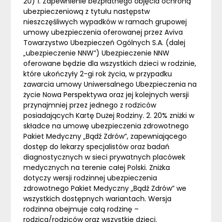
20) 1. Zapewnienie bezpłatnego objęcia ochroną
ubezpieczeniową z tytułu następstw
nieszczęśliwych wypadków w ramach grupowej
umowy ubezpieczenia oferowanej przez Aviva
Towarzystwo Ubezpieczeń Ogólnych S.A. (dalej
„ubezpieczenie NNW”) Ubezpieczenie NNW
oferowane będzie dla wszystkich dzieci w rodzinie,
które ukończyły 2-gi rok życia, w przypadku
zawarcia umowy Uniwersalnego Ubezpieczenia na
życie Nowa Perspektywa oraz jej kolejnych wersji
przynajmniej przez jednego z rodziców
posiadających Kartę Dużej Rodziny. 2. 20% zniżki w
składce na umowę ubezpieczenia zdrowotnego
Pakiet Medyczny „Bądź Zdrów”, zapewniającego
dostęp do lekarzy specjalistów oraz badań
diagnostycznych w sieci prywatnych placówek
medycznych na terenie całej Polski. Zniżka
dotyczy wersji rodzinnej ubezpieczenia
zdrowotnego Pakiet Medyczny „Bądź Zdrów” we
wszystkich dostępnych wariantach. Wersja
rodzinna obejmuje całą rodzinę –
rodzica/rodziców oraz wszystkie dzieci.