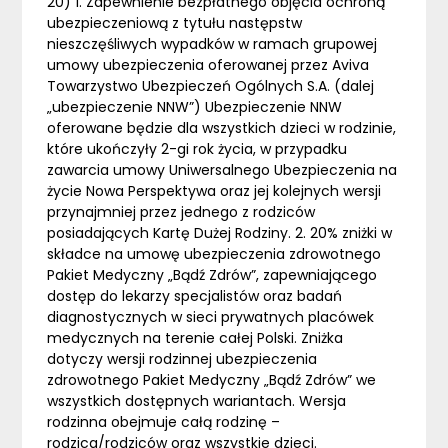
20) 1. Zapewnienie bezpłatnego objęcia ochroną
ubezpieczeniową z tytułu następstw
nieszczęśliwych wypadków w ramach grupowej
umowy ubezpieczenia oferowanej przez Aviva
Towarzystwo Ubezpieczeń Ogólnych S.A. (dalej
„ubezpieczenie NNW”) Ubezpieczenie NNW
oferowane będzie dla wszystkich dzieci w rodzinie,
które ukończyły 2-gi rok życia, w przypadku
zawarcia umowy Uniwersalnego Ubezpieczenia na
życie Nowa Perspektywa oraz jej kolejnych wersji
przynajmniej przez jednego z rodziców
posiadających Kartę Dużej Rodziny. 2. 20% zniżki w
składce na umowę ubezpieczenia zdrowotnego
Pakiet Medyczny „Bądź Zdrów”, zapewniającego
dostęp do lekarzy specjalistów oraz badań
diagnostycznych w sieci prywatnych placówek
medycznych na terenie całej Polski. Zniżka
dotyczy wersji rodzinnej ubezpieczenia
zdrowotnego Pakiet Medyczny „Bądź Zdrów” we
wszystkich dostępnych wariantach. Wersja
rodzinna obejmuje całą rodzinę –
rodzica/rodziców oraz wszystkie dzieci.