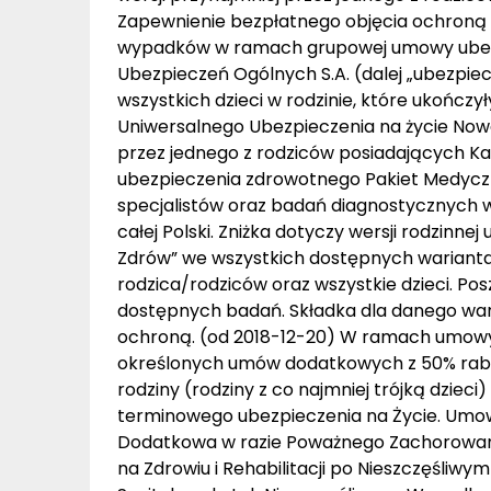
Zapewnienie bezpłatnego objęcia ochroną 
wypadków w ramach grupowej umowy ubezp
Ubezpieczeń Ogólnych S.A. (dalej „ubezpi
wszystkich dzieci w rodzinie, które ukończ
Uniwersalnego Ubezpieczenia na życie Nowa
przez jednego z rodziców posiadających Kar
ubezpieczenia zdrowotnego Pakiet Medyczn
specjalistów oraz badań diagnostycznych 
całej Polski. Zniżka dotyczy wersji rodzin
Zdrów” we wszystkich dostępnych wariantac
rodzica/rodziców oraz wszystkie dzieci. Posz
dostępnych badań. Składka dla danego waria
ochroną. (od 2018-12-20) W ramach umowy 
określonych umów dodatkowych z 50% rabate
rodziny (rodziny z co najmniej trójką dzie
terminowego ubezpieczenia na Życie. Umo
Dodatkowa w razie Poważnego Zachorowan
na Zdrowiu i Rehabilitacji po Nieszczęśli