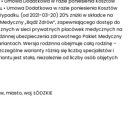
, • Umowa Dodatkowa w razie poniesienia Kosztów
, • Umowa Dodatkowa w razie poniesienia Kosztów
ypadku. (od 2021-03-20) 20% zniżki w składce na
Medyczny „Bądź Zdrów”, zapewniającego dostęp do
ycznych w sieci prywatnych placówek medycznych na
i rodzinnej ubezpieczenia zdrowotnego Pakiet Medyczny
iantach. Wersja rodzinna obejmuje całą rodzinę –
czególne warianty różnią się liczbą specjalistów i
ntu jest stała, niezależnie od liczby osób objętych
ów, miasto, woj. ŁÓDZKIE