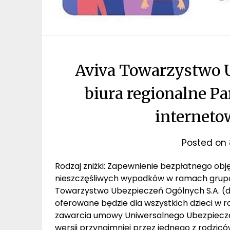
Aviva Towarzystwo U
biura regionalne Pa
interneto
Posted on
Rodzaj zniżki: Zapewnienie bezpłatnego ob
nieszczęśliwych wypadków w ramach grupo
Towarzystwo Ubezpieczeń Ogólnych S.A. (
oferowane będzie dla wszystkich dzieci w ro
zawarcia umowy Uniwersalnego Ubezpieczen
wersji przynajmniej przez jednego z rodzicó