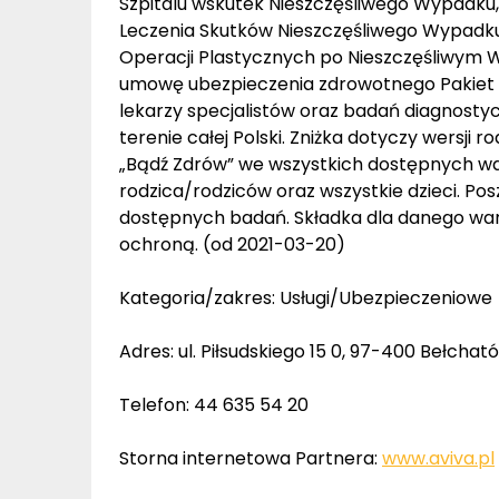
Szpitalu wskutek Nieszczęśliwego Wypadku
Leczenia Skutków Nieszczęśliwego Wypadku
Operacji Plastycznych po Nieszczęśliwym W
umowę ubezpieczenia zdrowotnego Pakiet 
lekarzy specjalistów oraz badań diagnost
terenie całej Polski. Zniżka dotyczy wersj
„Bądź Zdrów” we wszystkich dostępnych war
rodzica/rodziców oraz wszystkie dzieci. Posz
dostępnych badań. Składka dla danego waria
ochroną. (od 2021-03-20)
Kategoria/zakres: Usługi/Ubezpieczeniowe
Adres: ul. Piłsudskiego 15 0, 97-400 Bełchat
Telefon: 44 635 54 20
Storna internetowa Partnera:
www.aviva.pl