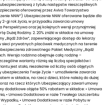
ubezpieczeniową z tytułu następstw nieszczęśliwych
ieczenia oferowanej przez Aviva Towarzystwo
eczenie NNW”) Ubezpieczenie NNW oferowane będzie dla
yły 2-gi rok życia, w przypadku zawarcia umowy
 Perspektywa oraz jej kolejnych wersji przynajmniej
tę Dużej Rodziny. 2. 20% zniżki w składce na umowę
y „Bądź Zdrów”, zapewniającego dostęp do lekarzy
w sieci prywatnych placówek medycznych na terenie
nej ubezpieczenia zdrowotnego Pakiet Medyczny „Bądź
h. Wersja rodzinna obejmuje całą rodzinę –
czególne warianty różnią się liczbą specjalistów i
ntu jest stała, niezależnie od liczby osób objętych
ubezpieczenia Twoje Zycie – umożliwienie zawarcia
m w składce, na rzecz dzieci, które należą do dużej
ci) oraz na rzecz których Ubezpieczający zawarł umowy
wy dodatkowe objęte 50% rabatem w składce: • Umowa
ia, • Umowa Dodatkowa w razie Trwałego Uszczerbku
wym Wypadku, • Umowa Dodatkowa w razie Pobytu w