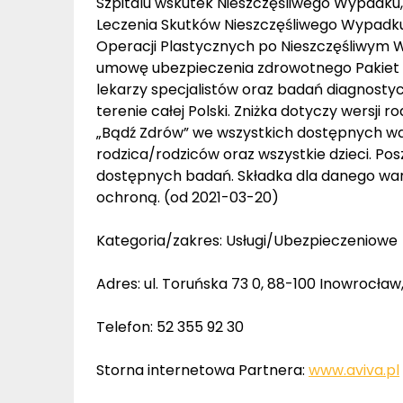
Szpitalu wskutek Nieszczęśliwego Wypadku
Leczenia Skutków Nieszczęśliwego Wypadku
Operacji Plastycznych po Nieszczęśliwym W
umowę ubezpieczenia zdrowotnego Pakiet 
lekarzy specjalistów oraz badań diagnost
terenie całej Polski. Zniżka dotyczy wersj
„Bądź Zdrów” we wszystkich dostępnych war
rodzica/rodziców oraz wszystkie dzieci. Posz
dostępnych badań. Składka dla danego waria
ochroną. (od 2021-03-20)
Kategoria/zakres: Usługi/Ubezpieczeniowe
Adres: ul. Toruńska 73 0, 88-100 Inowrocł
Telefon: 52 355 92 30
Storna internetowa Partnera:
www.aviva.pl