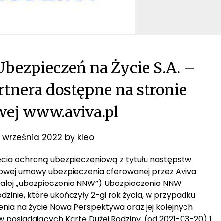
bezpieczeń na Życie S.A. –
rtnera dostępne na stronie
wej www.aviva.pl
1 września 2022
by
kleo
jęcia ochroną ubezpieczeniową z tytułu następstw
wej umowy ubezpieczenia oferowanej przez Aviva
dalej „ubezpieczenie NNW”) Ubezpieczenie NNW
dzinie, które ukończyły 2-gi rok życia, w przypadku
ia na życie Nowa Perspektywa oraz jej kolejnych
w posiadających Kartę Dużej Rodziny. (od 2021-03-20) 1.