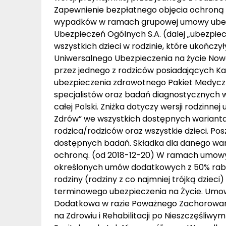
Zapewnienie bezpłatnego objęcia ochroną 
wypadków w ramach grupowej umowy ubezp
Ubezpieczeń Ogólnych S.A. (dalej „ubezpi
wszystkich dzieci w rodzinie, które ukończ
Uniwersalnego Ubezpieczenia na życie Nowa
przez jednego z rodziców posiadających Kar
ubezpieczenia zdrowotnego Pakiet Medyczn
specjalistów oraz badań diagnostycznych 
całej Polski. Zniżka dotyczy wersji rodzin
Zdrów” we wszystkich dostępnych wariantac
rodzica/rodziców oraz wszystkie dzieci. Posz
dostępnych badań. Składka dla danego waria
ochroną. (od 2018-12-20) W ramach umowy 
określonych umów dodatkowych z 50% rabate
rodziny (rodziny z co najmniej trójką dzie
terminowego ubezpieczenia na Życie. Umo
Dodatkowa w razie Poważnego Zachorowan
na Zdrowiu i Rehabilitacji po Nieszczęśli