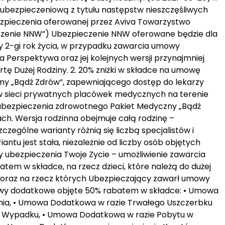
ubezpieczeniową z tytułu następstw nieszczęśliwych
ieczenia oferowanej przez Aviva Towarzystwo
eczenie NNW”) Ubezpieczenie NNW oferowane będzie dla
yły 2-gi rok życia, w przypadku zawarcia umowy
 Perspektywa oraz jej kolejnych wersji przynajmniej
tę Dużej Rodziny. 2. 20% zniżki w składce na umowę
y „Bądź Zdrów”, zapewniającego dostęp do lekarzy
w sieci prywatnych placówek medycznych na terenie
nej ubezpieczenia zdrowotnego Pakiet Medyczny „Bądź
h. Wersja rodzinna obejmuje całą rodzinę –
czególne warianty różnią się liczbą specjalistów i
ntu jest stała, niezależnie od liczby osób objętych
ubezpieczenia Twoje Zycie – umożliwienie zawarcia
m w składce, na rzecz dzieci, które należą do dużej
ci) oraz na rzecz których Ubezpieczający zawarł umowy
wy dodatkowe objęte 50% rabatem w składce: • Umowa
ia, • Umowa Dodatkowa w razie Trwałego Uszczerbku
wym Wypadku, • Umowa Dodatkowa w razie Pobytu w