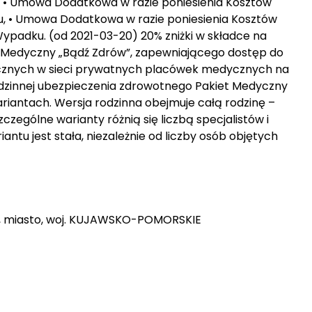
, • Umowa Dodatkowa w razie poniesienia Kosztów
, • Umowa Dodatkowa w razie poniesienia Kosztów
ypadku. (od 2021-03-20) 20% zniżki w składce na
Medyczny „Bądź Zdrów”, zapewniającego dostęp do
ycznych w sieci prywatnych placówek medycznych na
i rodzinnej ubezpieczenia zdrowotnego Pakiet Medyczny
iantach. Wersja rodzinna obejmuje całą rodzinę –
czególne warianty różnią się liczbą specjalistów i
ntu jest stała, niezależnie od liczby osób objętych
aw, miasto, woj. KUJAWSKO-POMORSKIE