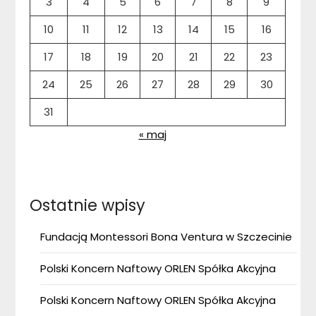
3
4
5
6
7
8
9
10
11
12
13
14
15
16
17
18
19
20
21
22
23
24
25
26
27
28
29
30
31
« maj
Ostatnie wpisy
Fundacją Montessori Bona Ventura w Szczecinie
Polski Koncern Naftowy ORLEN Spółka Akcyjna
Polski Koncern Naftowy ORLEN Spółka Akcyjna