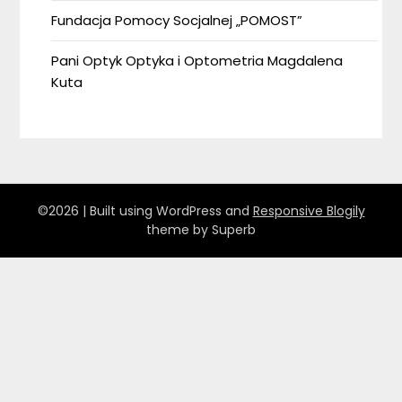
Fundacja Pomocy Socjalnej „POMOST”
Pani Optyk Optyka i Optometria Magdalena
Kuta
©2026
| Built using WordPress and
Responsive Blogily
theme by Superb