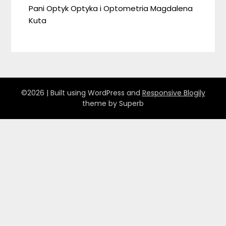
Pani Optyk Optyka i Optometria Magdalena
Kuta
©2026
| Built using WordPress and
Responsive Blogily
theme by Superb