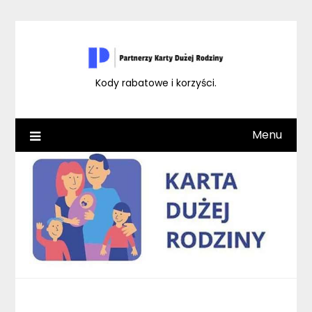
Skip
to
content
Kody rabatowe i korzyści.
Menu