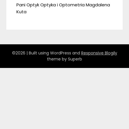
Pani Optyk Optyka i Optometria Magdalena
Kuta
©2026
| Built using WordPress and
Responsive Blogily
theme by Superb