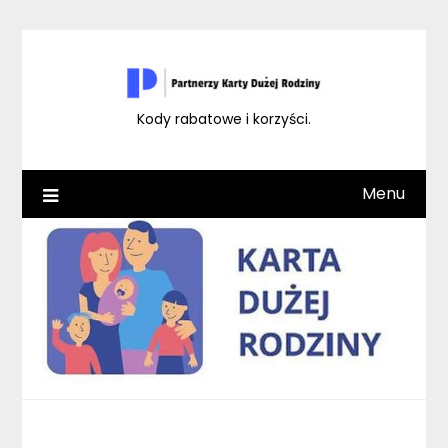
Skip
to
content
Kody rabatowe i korzyści.
Menu