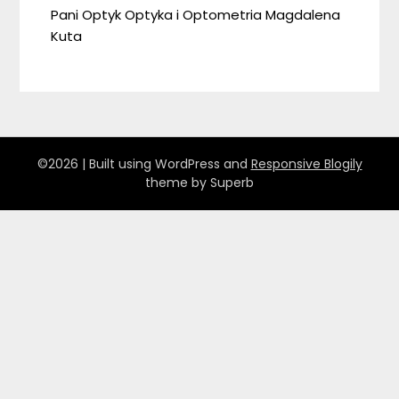
Pani Optyk Optyka i Optometria Magdalena
Kuta
©2026
| Built using WordPress and
Responsive Blogily
theme by Superb