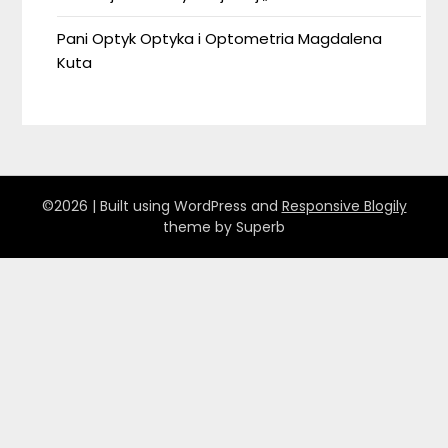
Pani Optyk Optyka i Optometria Magdalena
Kuta
©2026
| Built using WordPress and
Responsive Blogily
theme by Superb