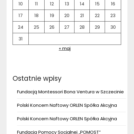
10
11
12
13
14
15
16
17
18
19
20
21
22
23
24
25
26
27
28
29
30
31
« maj
Ostatnie wpisy
Fundacją Montessori Bona Ventura w Szczecinie
Polski Koncern Naftowy ORLEN Spółka Akcyjna
Polski Koncern Naftowy ORLEN Spółka Akcyjna
Fundacja Pomocy Socjalnej „POMOST”