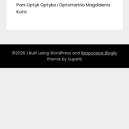
Pani Optyk Optyka i Optometria Magdalena
Kuta
©2026
| Built using WordPress and
Responsive Blogily
theme by Superb