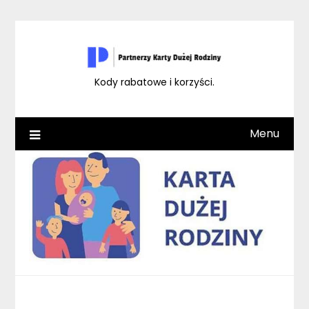
Skip
to
content
Kody rabatowe i korzyści.
Menu