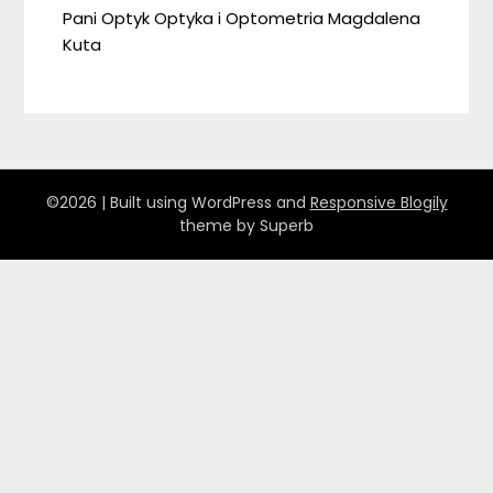
Pani Optyk Optyka i Optometria Magdalena
Kuta
©2026
| Built using WordPress and
Responsive Blogily
theme by Superb