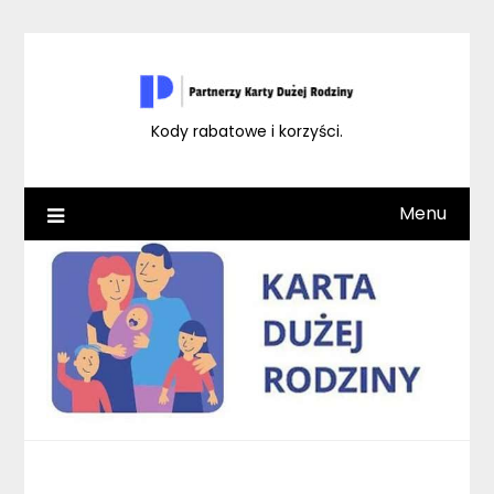
Skip
to
content
Kody rabatowe i korzyści.
Menu