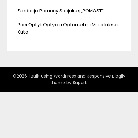
Fundacja Pomocy Socjalnej „POMOST”
Pani Optyk Optyka i Optometria Magdalena
Kuta
©2026
| Built using WordPress and
Responsive Blogily
theme by Superb