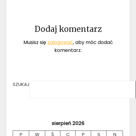
Dodaj komentarz
Musisz się
zalogować
, aby móc dodać
komentarz.
SZUKAJ
sierpień 2026
P
W
Ś
C
P
S
N