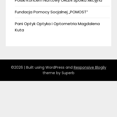
Polski Koncern Naftowy ORLEN Spółka Akcyjna
Fundacja Pomocy Socjalnej „POMOST”
Pani Optyk Optyka i Optometria Magdalena
Kuta
©2026
| Built using WordPress and
Responsive Blogily
theme by Superb