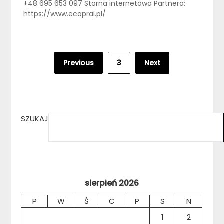
+48 695 653 097 Storna internetowa Partnera:
https://www.ecopral.pl/
Stronicowanie
Previous
3
Next
wpisów
SZUKAJ
sierpień 2026
P
W
Ś
C
P
S
N
1
2