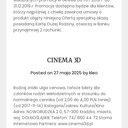
wskazanych promocji w okresie od 1.07.2019 r. do
31.12.2019 r. Promocja dostępna będzie dla klientów,
którzy najpóźniej z chwilą zawarcia umowy o
produkt objęty niniejszą Ofertą specjalną okażą
posiadaną Kartę Dużej Rodziny, otworzą w Banku
przynajmniej 2 rachunki…
CINEMA 3D
Posted on
27 maja 2025
by
kleo
Rodzaj zniżki: ulga cenowa, tańsze bilety dla
członków rodzin wielodzietnych w stosunku do
normalnego cennika (od 2,00 do 4,00 PLN taniej)
(od 2017-11-14) Kategoria/zakres: Kultura/Kino
Adres: NOWORUDZKA 2 0, 57-300 Kłodzko, miasto,
woj. DOLNOŚLĄSKIE Telefon: 74/ 660 44 72 Storna
internetowa Partnera: www.cinema3d.pl