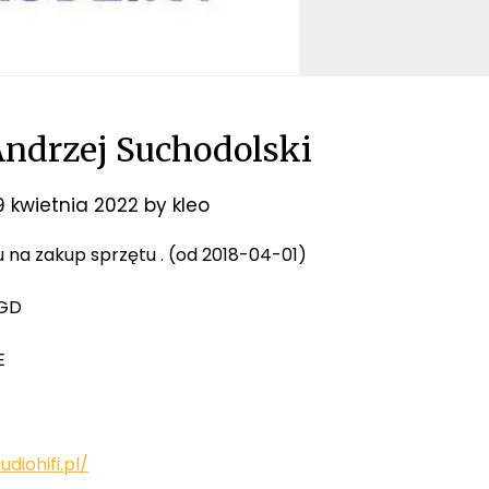
Andrzej Suchodolski
9 kwietnia 2022
by
kleo
u na zakup sprzętu . (od 2018-04-01)
AGD
E
diohifi.pl/