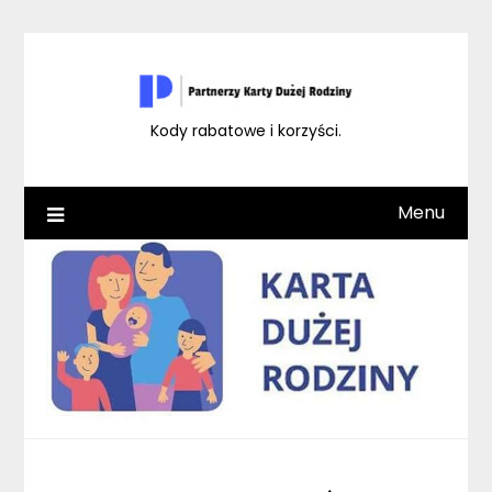
Skip
to
content
Kody rabatowe i korzyści.
Menu