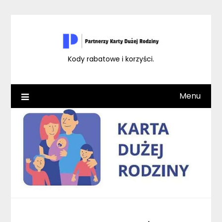
Skip
to
content
Kody rabatowe i korzyści.
Menu