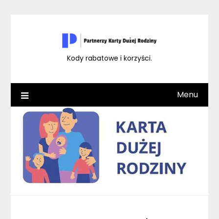
Skip
to
content
Kody rabatowe i korzyści.
Menu