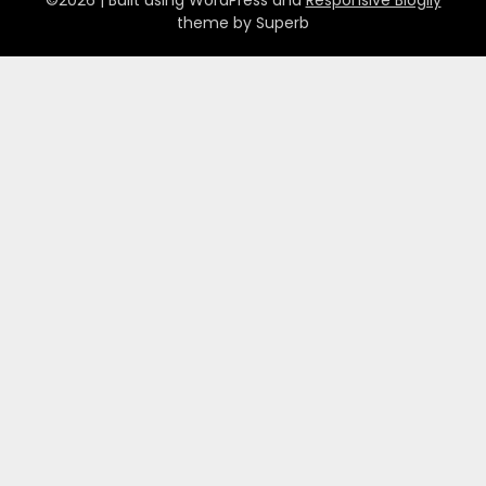
©2026
| Built using WordPress and
Responsive Blogily
theme by Superb