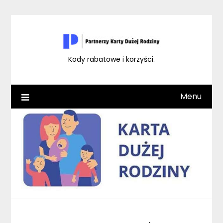
Skip
to
content
Kody rabatowe i korzyści.
Menu