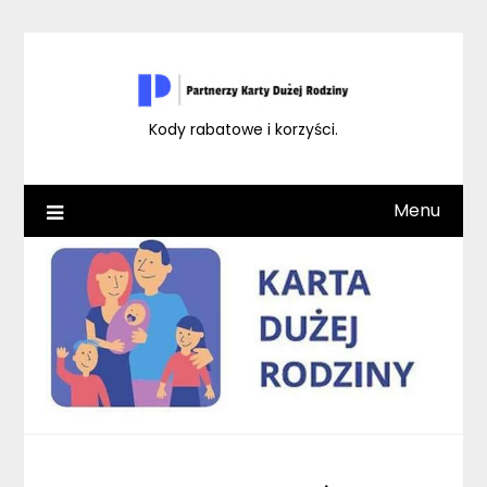
Skip
to
content
Kody rabatowe i korzyści.
Menu