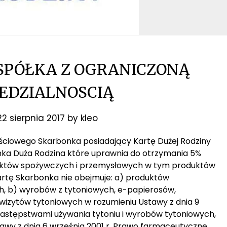
SPÓŁKA Z OGRANICZONĄ
EDZIALNOSCIĄ
22 sierpnia 2017
by
kleo
lnościowego Skarbonka posiadający Kartę Dużej Rodziny
nka Duża Rodzina które uprawnia do otrzymania 5%
uktów spożywczych i przemysłowych w tym produktów
artę Skarbonka nie obejmuje: a) produktów
, b) wyrobów z tytoniowych, e-papierosów,
izytów tytoniowych w rozumieniu Ustawy z dnia 9
 następstwami używania tytoniu i wyrobów tytoniowych,
awy z dnia 6 września 2001 r. Prawo farmaceutyczne,