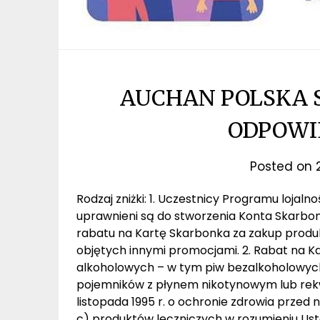
AUCHAN POLSKA 
ODPOWI
Posted on
Rodzaj zniżki: 1. Uczestnicy Programu loja
uprawnieni są do stworzenia Konta Skarbo
rabatu na Kartę Skarbonka za zakup prod
objętych innymi promocjami. 2. Rabat na K
alkoholowych – w tym piw bezalkoholowych
pojemników z płynem nikotynowym lub rekw
listopada 1995 r. o ochronie zdrowia przed
c) produktów leczniczych w rozumieniu Ust