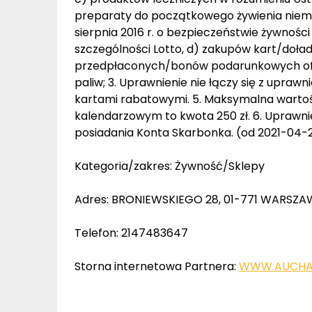
preparaty do początkowego żywienia niemowl
sierpnia 2016 r. o bezpieczeństwie żywności i
szczególności Lotto, d) zakupów kart/doła
przedpłaconych/bonów podarunkowych ofe
paliw; 3. Uprawnienie nie łączy się z uprawn
kartami rabatowymi. 5. Maksymalna wartoś
kalendarzowym to kwota 250 zł. 6. Uprawnie
posiadania Konta Skarbonka. (od 2021-04-2
Kategoria/zakres: Żywność/Sklepy
Adres: BRONIEWSKIEGO 28, 01-771 WARSZA
Telefon: 2147483647
Storna internetowa Partnera:
WWW.AUCHA