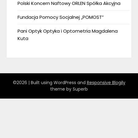
Polski Koncern Naftowy ORLEN Spółka Akcyjna
Fundacja Pomocy Socjalnej „POMOST”
Pani Optyk Optyka i Optometria Magdalena
Kuta
©2026
| Built using WordPress and
Responsive Blogily
theme by Superb