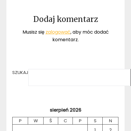
Dodaj komentarz
Musisz się
zalogować
, aby móc dodać
komentarz.
SZUKAJ
sierpień 2026
P
W
Ś
C
P
S
N
1
2