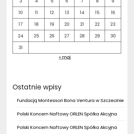
3
4
5
6
7
8
9
10
11
12
13
14
15
16
17
18
19
20
21
22
23
24
25
26
27
28
29
30
31
« maj
Ostatnie wpisy
Fundacją Montessori Bona Ventura w Szczecinie
Polski Koncern Naftowy ORLEN Spółka Akcyjna
Polski Koncern Naftowy ORLEN Spółka Akcyjna