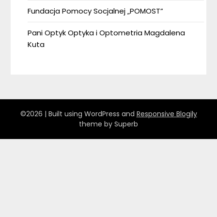
Fundacja Pomocy Socjalnej „POMOST”
Pani Optyk Optyka i Optometria Magdalena
Kuta
©2026
| Built using WordPress and
Responsive Blogily
theme by Superb