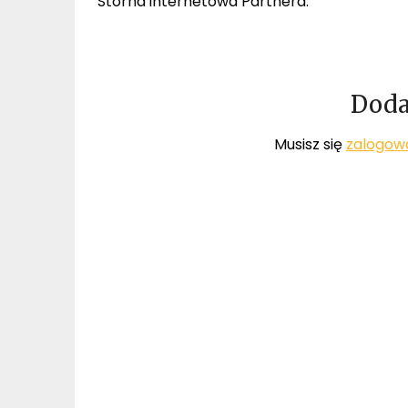
Storna internetowa Partnera:
Doda
Musisz się
zalogow