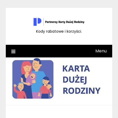
Skip
to
content
Kody rabatowe i korzyści.
Menu