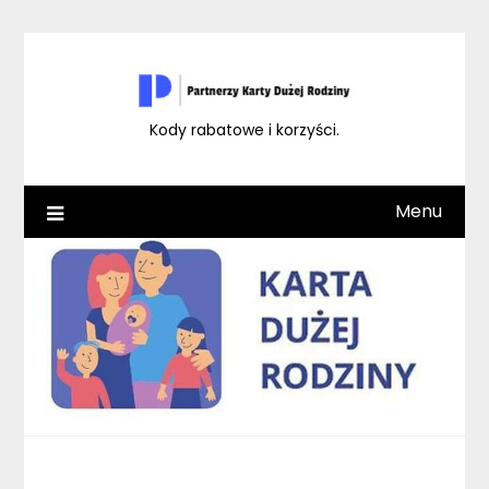
Skip
to
content
Kody rabatowe i korzyści.
Menu