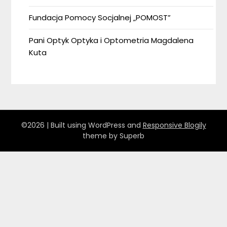
Fundacja Pomocy Socjalnej „POMOST”
Pani Optyk Optyka i Optometria Magdalena
Kuta
©2026
| Built using WordPress and
Responsive Blogily
theme by Superb