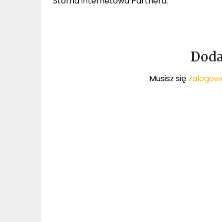
Storna internetowa Partnera:
Doda
Musisz się
zalogow