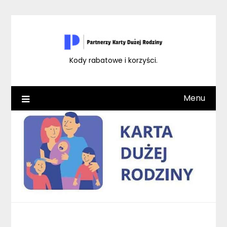
Skip
to
content
Kody rabatowe i korzyści.
Menu