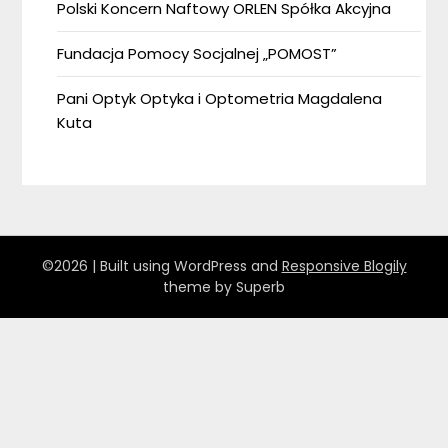
Polski Koncern Naftowy ORLEN Spółka Akcyjna
Fundacja Pomocy Socjalnej „POMOST”
Pani Optyk Optyka i Optometria Magdalena
Kuta
©2026
| Built using WordPress and
Responsive Blogily
theme by Superb