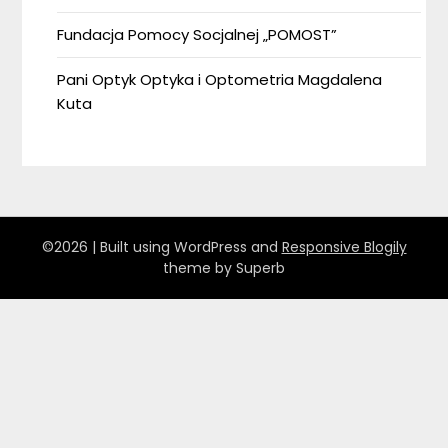
Fundacja Pomocy Socjalnej „POMOST”
Pani Optyk Optyka i Optometria Magdalena
Kuta
©2026
| Built using WordPress and
Responsive Blogily
theme by Superb