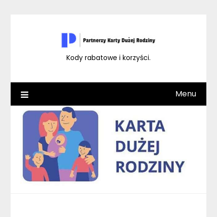
Skip
to
content
Kody rabatowe i korzyści.
Menu