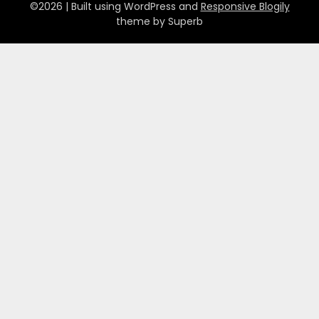
©2026
| Built using WordPress and
Responsive Blogily
theme by Superb