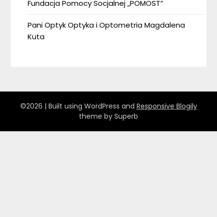
Fundacja Pomocy Socjalnej „POMOST”
Pani Optyk Optyka i Optometria Magdalena
Kuta
©2026
| Built using WordPress and
Responsive Blogily
theme by Superb