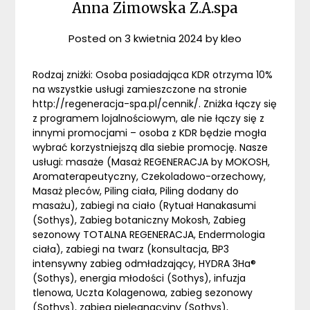
Anna Zimowska Z.A.spa
Posted on
3 kwietnia 2024
by
kleo
Rodzaj zniżki: Osoba posiadająca KDR otrzyma 10%
na wszystkie usługi zamieszczone na stronie
http://regeneracja-spa.pl/cennik/. Zniżka łączy się
z programem lojalnościowym, ale nie łączy się z
innymi promocjami – osoba z KDR będzie mogła
wybrać korzystniejszą dla siebie promocję. Nasze
usługi: masaże (Masaż REGENERACJA by MOKOSH,
Aromaterapeutyczny, Czekoladowo-orzechowy,
Masaż pleców, Piling ciała, Piling dodany do
masażu), zabiegi na ciało (Rytuał Hanakasumi
(Sothys), Zabieg botaniczny Mokosh, Zabieg
sezonowy TOTALNA REGENERACJA, Endermologia
ciała), zabiegi na twarz (konsultacja, ΒP3
intensywny zabieg odmładzający, HYDRA 3Ha®
(Sothys), energia młodości (Sothys), infuzja
tlenowa, Uczta Kolagenowa, zabieg sezonowy
(Sothys), zabieg pielęgnacyjny (Sothys),