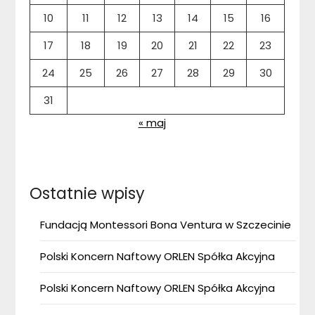
10
11
12
13
14
15
16
17
18
19
20
21
22
23
24
25
26
27
28
29
30
31
« maj
Ostatnie wpisy
Fundacją Montessori Bona Ventura w Szczecinie
Polski Koncern Naftowy ORLEN Spółka Akcyjna
Polski Koncern Naftowy ORLEN Spółka Akcyjna