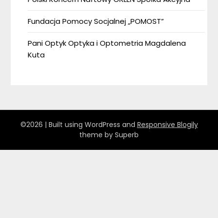
Fundacja Pomocy Socjalnej „POMOST”
Pani Optyk Optyka i Optometria Magdalena
Kuta
©2026
| Built using WordPress and
Responsive Blogily
theme by Superb