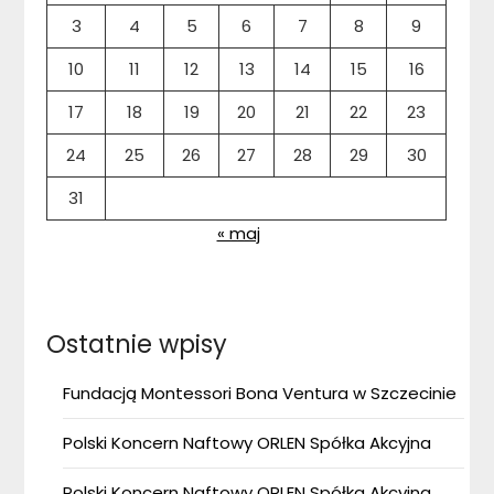
3
4
5
6
7
8
9
10
11
12
13
14
15
16
17
18
19
20
21
22
23
24
25
26
27
28
29
30
31
« maj
Ostatnie wpisy
Fundacją Montessori Bona Ventura w Szczecinie
Polski Koncern Naftowy ORLEN Spółka Akcyjna
Polski Koncern Naftowy ORLEN Spółka Akcyjna