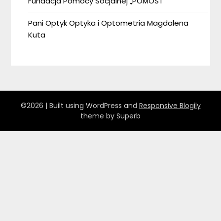
Fundacja Pomocy Socjalnej „POMOST”
Pani Optyk Optyka i Optometria Magdalena
Kuta
©2026
| Built using WordPress and
Responsive Blogily
theme by Superb