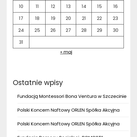
10
11
12
13
14
15
16
17
18
19
20
21
22
23
24
25
26
27
28
29
30
31
« maj
Ostatnie wpisy
Fundacją Montessori Bona Ventura w Szczecinie
Polski Koncern Naftowy ORLEN Spółka Akcyjna
Polski Koncern Naftowy ORLEN Spółka Akcyjna