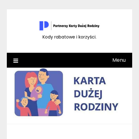
Skip
to
content
Kody rabatowe i korzyści.
Menu