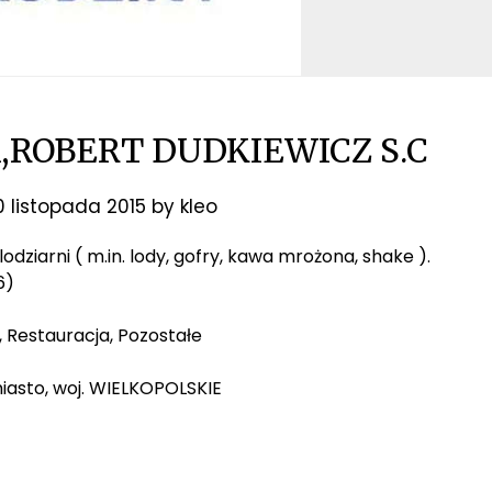
ROBERT DUDKIEWICZ S.C
0 listopada 2015
by
kleo
odziarni ( m.in. lody, gofry, kawa mrożona, shake ).
6)
 Restauracja, Pozostałe
iasto, woj. WIELKOPOLSKIE