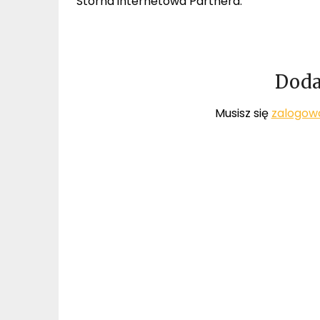
Storna internetowa Partnera:
Doda
Musisz się
zalogow