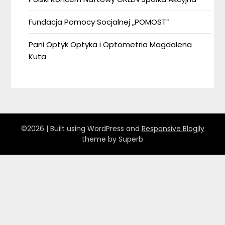
Fundacja Pomocy Socjalnej „POMOST”
Pani Optyk Optyka i Optometria Magdalena
Kuta
©2026
| Built using WordPress and
Responsive Blogily
theme by Superb