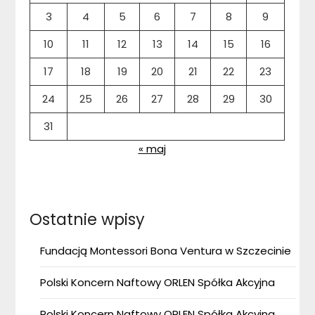
3
4
5
6
7
8
9
10
11
12
13
14
15
16
17
18
19
20
21
22
23
24
25
26
27
28
29
30
31
« maj
Ostatnie wpisy
Fundacją Montessori Bona Ventura w Szczecinie
Polski Koncern Naftowy ORLEN Spółka Akcyjna
Polski Koncern Naftowy ORLEN Spółka Akcyjna