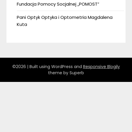
Fundacja Pomocy Socjalnej „POMOST”
Pani Optyk Optyka i Optometria Magdalena
Kuta
©2026
| Built using WordPress and
Responsive Blogily
theme by Superb