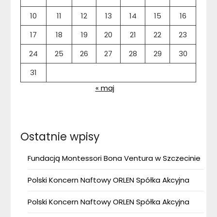
10
11
12
13
14
15
16
17
18
19
20
21
22
23
24
25
26
27
28
29
30
31
« maj
Ostatnie wpisy
Fundacją Montessori Bona Ventura w Szczecinie
Polski Koncern Naftowy ORLEN Spółka Akcyjna
Polski Koncern Naftowy ORLEN Spółka Akcyjna