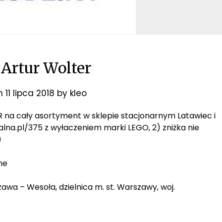
Artur Wolter
on
11 lipca 2018
by
kleo
 KDR na cały asortyment w sklepie stacjonarnym Latawiec i
lna.pl/375 z wyłaczeniem marki LEGO, 2) zniżka nie
)
ne
zawa – Wesoła, dzielnica m. st. Warszawy, woj.