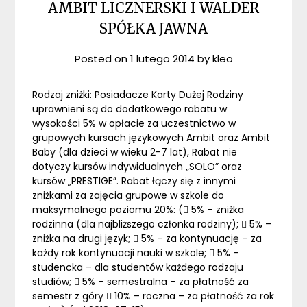
AMBIT LICZNERSKI I WALDER
SPÓŁKA JAWNA
Posted on
1 lutego 2014
by
kleo
Rodzaj zniżki: Posiadacze Karty Dużej Rodziny
uprawnieni są do dodatkowego rabatu w
wysokości 5% w opłacie za uczestnictwo w
grupowych kursach językowych Ambit oraz Ambit
Baby (dla dzieci w wieku 2-7 lat), Rabat nie
dotyczy kursów indywidualnych „SOLO” oraz
kursów „PRESTIGE”. Rabat łączy się z innymi
zniżkami za zajęcia grupowe w szkole do
maksymalnego poziomu 20%: ( 5% – zniżka
rodzinna (dla najbliższego członka rodziny);  5% –
zniżka na drugi język;  5% – za kontynuację – za
każdy rok kontynuacji nauki w szkole;  5% –
studencka – dla studentów każdego rodzaju
studiów;  5% – semestralna – za płatność za
semestr z góry  10% – roczna – za płatność za rok