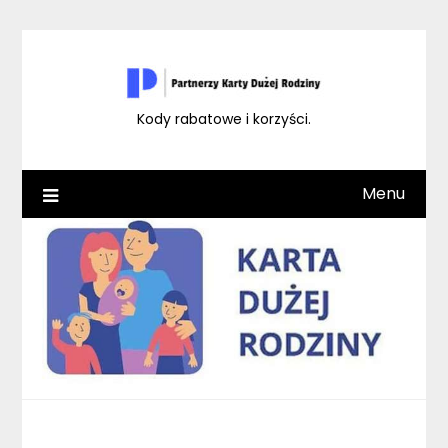
Skip
to
content
Kody rabatowe i korzyści.
Menu