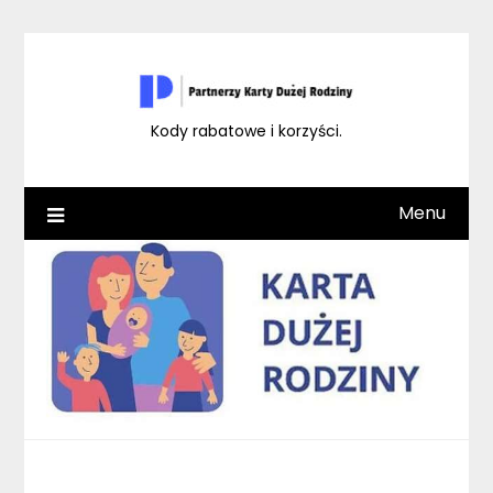
Skip
to
content
Kody rabatowe i korzyści.
Menu