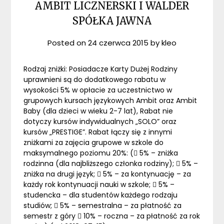
AMBIT LICZNERSKI I WALDER
SPÓŁKA JAWNA
Posted on
24 czerwca 2015
by
kleo
Rodzaj zniżki: Posiadacze Karty Dużej Rodziny
uprawnieni są do dodatkowego rabatu w
wysokości 5% w opłacie za uczestnictwo w
grupowych kursach językowych Ambit oraz Ambit
Baby (dla dzieci w wieku 2-7 lat), Rabat nie
dotyczy kursów indywidualnych „SOLO” oraz
kursów „PRESTIGE”. Rabat łączy się z innymi
zniżkami za zajęcia grupowe w szkole do
maksymalnego poziomu 20%: ( 5% – zniżka
rodzinna (dla najbliższego członka rodziny);  5% –
zniżka na drugi język;  5% – za kontynuację – za
każdy rok kontynuacji nauki w szkole;  5% –
studencka – dla studentów każdego rodzaju
studiów;  5% – semestralna – za płatność za
semestr z góry  10% – roczna – za płatność za rok