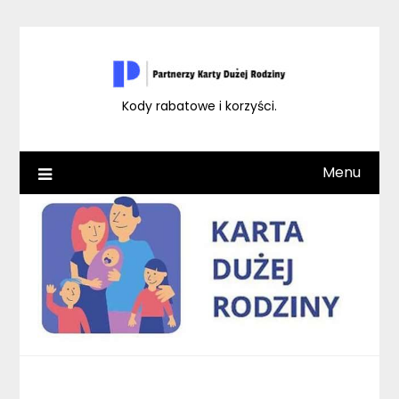
Skip
to
content
Kody rabatowe i korzyści.
Menu