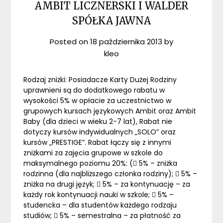
AMBIT LICZNERSKI I WALDER
SPÓŁKA JAWNA
Posted on
18 października 2013
by
kleo
Rodzaj zniżki: Posiadacze Karty Dużej Rodziny
uprawnieni są do dodatkowego rabatu w
wysokości 5% w opłacie za uczestnictwo w
grupowych kursach językowych Ambit oraz Ambit
Baby (dla dzieci w wieku 2-7 lat), Rabat nie
dotyczy kursów indywidualnych „SOLO” oraz
kursów „PRESTIGE”. Rabat łączy się z innymi
zniżkami za zajęcia grupowe w szkole do
maksymalnego poziomu 20%: ( 5% – zniżka
rodzinna (dla najbliższego członka rodziny);  5% –
zniżka na drugi język;  5% – za kontynuację – za
każdy rok kontynuacji nauki w szkole;  5% –
studencka – dla studentów każdego rodzaju
studiów;  5% – semestralna – za płatność za