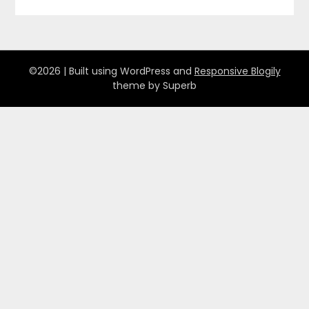
©2026
| Built using WordPress and
Responsive Blogily
theme by Superb