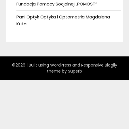
Fundacja Pomocy Socjalnej „POMOST”
Pani Optyk Optyka i Optometria Magdalena
Kuta
©2026
| Built using WordPress and
Responsive Blogily
theme by Superb