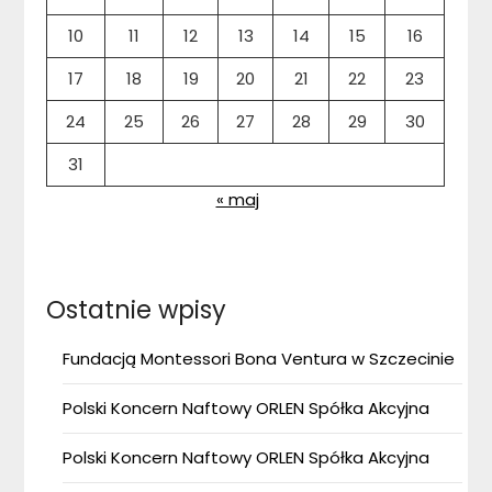
10
11
12
13
14
15
16
17
18
19
20
21
22
23
24
25
26
27
28
29
30
31
« maj
Ostatnie wpisy
Fundacją Montessori Bona Ventura w Szczecinie
Polski Koncern Naftowy ORLEN Spółka Akcyjna
Polski Koncern Naftowy ORLEN Spółka Akcyjna