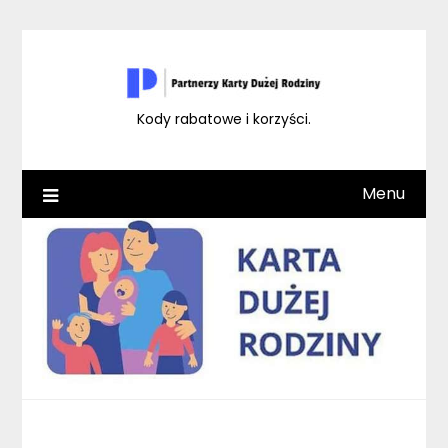
Skip
to
content
Kody rabatowe i korzyści.
Menu