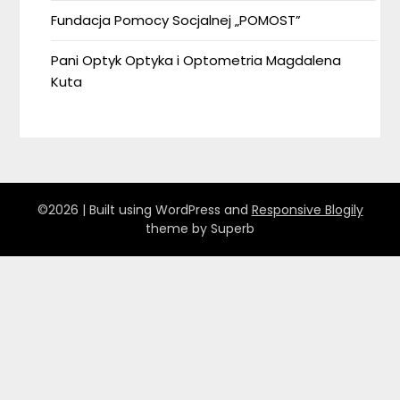
Fundacja Pomocy Socjalnej „POMOST”
Pani Optyk Optyka i Optometria Magdalena
Kuta
©2026
| Built using WordPress and
Responsive Blogily
theme by Superb