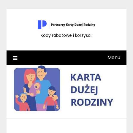
Skip
to
content
Kody rabatowe i korzyści.
Menu