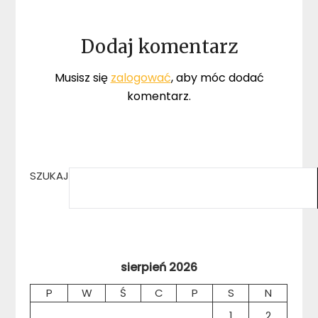
Dodaj komentarz
Musisz się
zalogować
, aby móc dodać
komentarz.
SZUKAJ
sierpień 2026
P
W
Ś
C
P
S
N
1
2