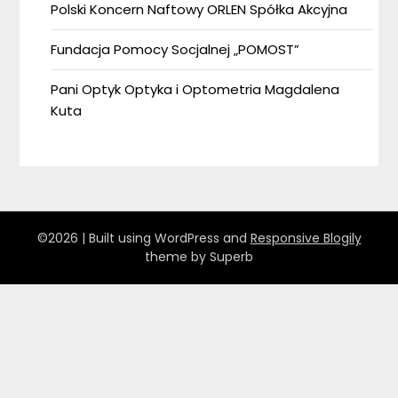
Polski Koncern Naftowy ORLEN Spółka Akcyjna
Fundacja Pomocy Socjalnej „POMOST”
Pani Optyk Optyka i Optometria Magdalena
Kuta
©2026
| Built using WordPress and
Responsive Blogily
theme by Superb