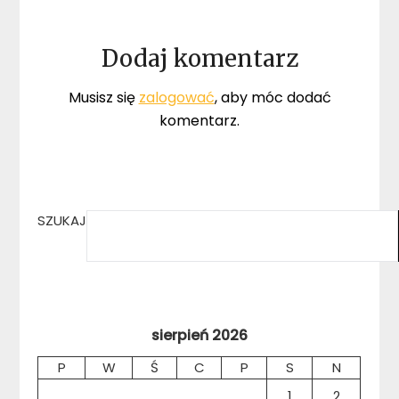
Dodaj komentarz
Musisz się
zalogować
, aby móc dodać
komentarz.
SZUKAJ
sierpień 2026
P
W
Ś
C
P
S
N
1
2