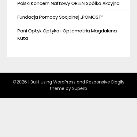
Polski Koncern Naftowy ORLEN Spółka Akcyjna
Fundacja Pomocy Socjalnej „POMOST”
Pani Optyk Optyka i Optometria Magdalena
Kuta
©2026
| Built using WordPress and
Responsive Blogily
theme by Superb