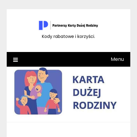
Skip
to
content
Kody rabatowe i korzyści.
Menu