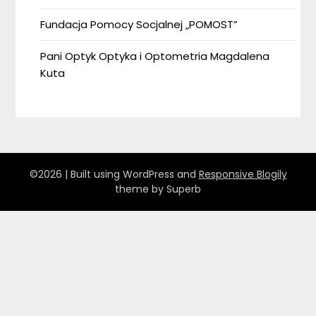
Fundacja Pomocy Socjalnej „POMOST”
Pani Optyk Optyka i Optometria Magdalena
Kuta
©2026
| Built using WordPress and
Responsive Blogily
theme by Superb