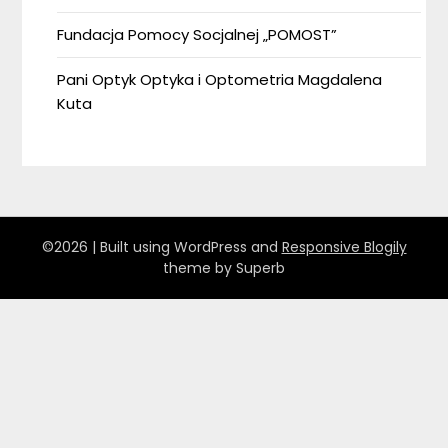
Fundacja Pomocy Socjalnej „POMOST”
Pani Optyk Optyka i Optometria Magdalena
Kuta
©2026
| Built using WordPress and
Responsive Blogily
theme by Superb