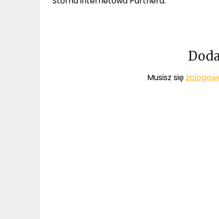
Storna internetowa Partnera:
Doda
Musisz się
zalogow