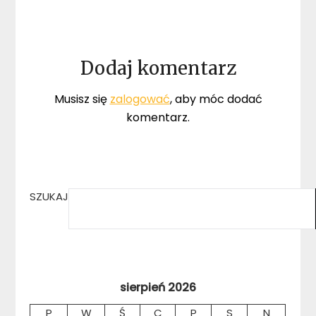
Dodaj komentarz
Musisz się
zalogować
, aby móc dodać
komentarz.
SZUKAJ
sierpień 2026
P
W
Ś
C
P
S
N