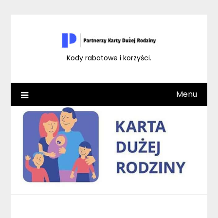
Skip
to
content
Kody rabatowe i korzyści.
Menu